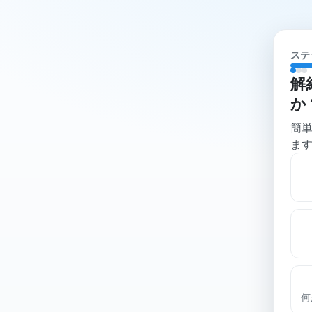
ステッ
解
か
簡
ま
何