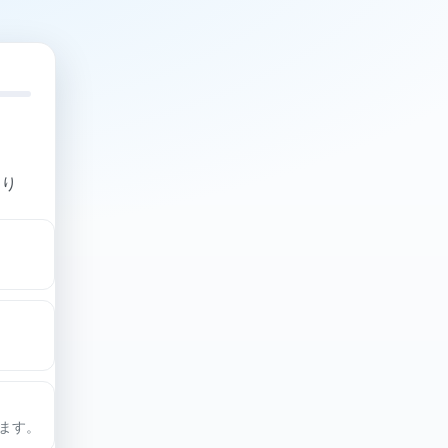
なり
ます。