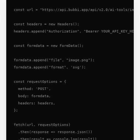
const url = "https://api.bubbi.app/api/v2.0/ai-tools/image
const headers = new Headers();

headers.append("Authorization", "Bearer YOUR_API_KEY_HERE"
const formdata = new FormData();

formdata.append("file", "image.png");

formdata.append("format", 'svg');

const requestOptions = {

  method: 'POST',

  body: formdata,

  headers: headers,

};

fetch(url, requestOptions)

  .then(response => response.json())

  .then(result => console.log(result))
