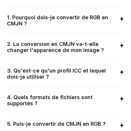
1
.
Pourquoi dois-je convertir de RGB en
+
CMJN ?
Les écrans affichent les couleurs avec de la lumière (RGB),
tandis que les imprimantes utilisent de l'encre (CMJN).
2
.
La conversion en CMJN va-t-elle
+
Convertir avant l'impression vous permet de contrôler le
changer l'apparence de mon image ?
rendu des couleurs.
Un certain décalage chromatique est attendu car le CMJN a
un gamut plus étroit que le RGB. Notre outil utilise des
3
.
Qu'est-ce qu'un profil ICC et lequel
+
algorithmes professionnels pour minimiser les différences
dois-je utiliser ?
visibles.
Un profil ICC décrit comment un appareil reproduit les
couleurs. Pour l'impression, les profils courants incluent
4
.
Quels formats de fichiers sont
+
FOGRA39, SWOP et GRACoL.
supportés ?
Nous supportons les téléchargements JPG, PNG et WebP
jusqu'à 50 Mo. Vous pouvez exporter les fichiers convertis
5
.
Puis-je convertir de CMJN en RGB ?
+
en plusieurs formats.