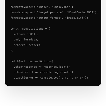
formdata.append("image", "image.png");

formdata.append("target_profile", "USWebCoatedSWOP");

formdata.append("output_format", "image/tiff");

const requestOptions = {

  method: 'POST',

  body: formdata,

  headers: headers,

};

fetch(url, requestOptions)

  .then(response => response.json())

  .then(result => console.log(result))

  .catch(error => console.log("error", error));