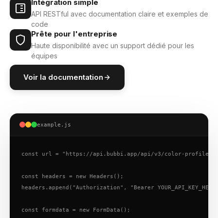
Intégration simple
API RESTful avec documentation claire et exemples de
code
Prête pour l'entreprise
Haute disponibilité avec un support dédié pour les
équipes
Voir la documentation
example.js
const url = "https://api.bubbi.app/api/v3/color-profile-ed
const headers = new Headers();

headers.append("Authorization", "Bearer YOUR_API_KEY_HERE"
const formdata = new FormData();
