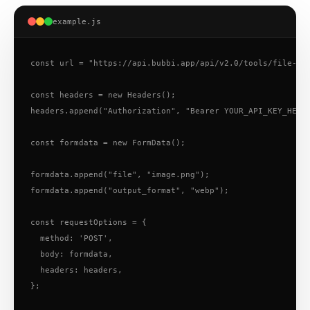
example.js
const url = "https://api.bubbi.app/api/v2.0/tools/file-con
const headers = new Headers();

headers.append("Authorization", "Bearer YOUR_API_KEY_HERE"
const formdata = new FormData();

formdata.append("file", "image.png");

formdata.append("output_format", "webp");

const requestOptions = {

  method: 'POST',

  body: formdata,

  headers: headers,

};
