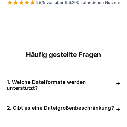
4,8/5 von über 156.200 zufriedenen Nutzern
Häufig gestellte Fragen
1
.
Welche Dateiformate werden
+
unterstützt?
Wir unterstützen eine Vielzahl von Formaten, darunter Bilder
(JPG, PNG, WebP, GIF, BMP, TIFF, SVG), Dokumente (PDF,
2
.
Gibt es eine Dateigrößenbeschränkung?
+
DOCX, TXT) und mehr. Die verfügbaren Ausgabeformate
hängen von Ihrem Eingabedateityp ab.
Einzelne Dateien können bis zu 50 MB groß sein. Für