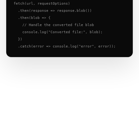
fetch(url, requestOptions)

  .then(response => response.blob())

  .then(blob => {

    // Handle the converted file blob

    console.log("Converted file:", blob);

  })

  .catch(error => console.log("error", error));